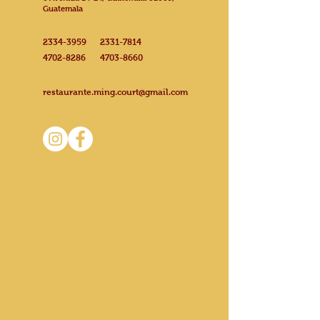
Guatemala
2334-3959
2331-7814
4702-8286
4703-8660
restaurante.ming.court@gmail.com