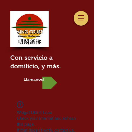
Con servicio a
domilicio, y más.
Llámanos!
Widget Didn’t Load
Check your internet and refresh
this page.
If that doesn’t work, contact us.