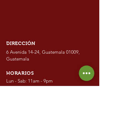
DIRECCIÓN
6 Avenida 14-24, Guatemala 01009,
Guatemala
HORARIOS
Lun - Sab: 11am - 9pm
Dom: 11am - 7:30pm
CONTACTO
2334-3959
2331-7814
4702-8286
4703-8660